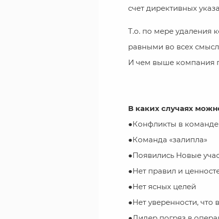
счет директивных указ
Т.о. по мере удаления
равными во всех смысла
И чем выше компания п
В каких случаях можно
●Конфликты в команде, 
●Команда «залипла»
●Появились Новые уча
●Нет правил и ценносте
●Нет ясных целей
●Нет уверенности, что
●Лидер погряз в опер