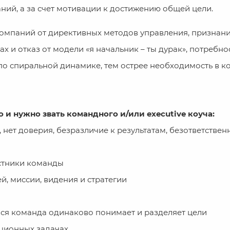
аний, а за счет мотивации к достижению общей цели.
 компаний от директивных методов управления, признан
х и отказ от модели «я начальник – ты дурак», потребнос
о спиральной динамике, тем острее необходимость в ко
 и нужно звать командного и/или executive коуча:
нет доверия, безразличие к результатам, безответствен
стники команды
й, миссии, видения и стратегии
 вся команда одинаково понимает и разделяет цели
ационных задачах