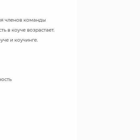
ия членов команды
ть в коуче возрастает.
уче и коучинге.
ность